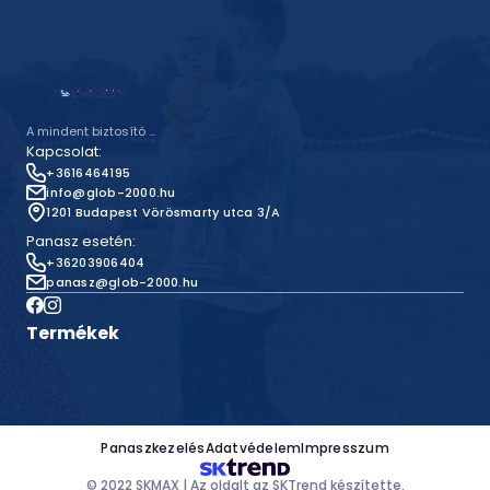
A mindent biztosító ...
Kapcsolat:
+3616464195
info@glob-2000.hu
1201 Budapest Vörösmarty utca 3/A
Panasz esetén:
+36203906404
panasz@glob-2000.hu
Termékek
Panaszkezelés
Adatvédelem
Impresszum
© 2022 SKMAX |
Az oldalt az SKTrend készítette.