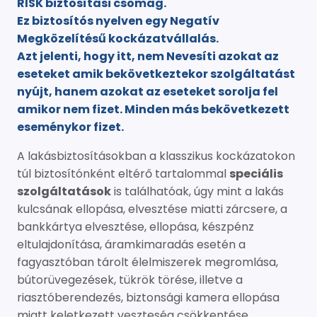
RISK biztosítási csomag.
Ez biztosítós nyelven egy Negatív
Megközelítésű kockázatvállalás.
Azt jelenti, hogy itt, nem Nevesíti azokat az
eseteket amik bekövetkeztekor szolgáltatást
nyújt, hanem azokat az eseteket sorolja fel
amikor nem fizet. Minden más bekövetkezett
eseménykor fizet.
A lakásbiztosításokban a klasszikus kockázatokon
túl biztosítónként eltérő tartalommal
speciális
szolgáltatások
is találhatóak, úgy mint a lakás
kulcsának ellopása, elvesztése miatti zárcsere, a
bankkártya elvesztése, ellopása, készpénz
eltulajdonítása, áramkimaradás esetén a
fagyasztóban tárolt élelmiszerek megromlása,
bútorüvegezések, tükrök törése, illetve a
riasztóberendezés, biztonsági kamera ellopása
miatt keletkezett veszteség csökkentése.