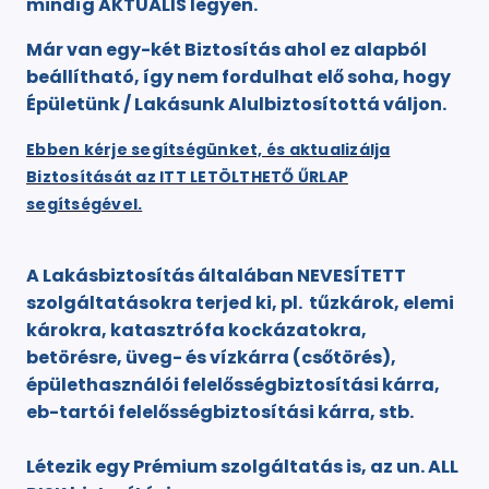
mindíg AKTUÁLIS legyen.
Már van egy-két Biztosítás ahol ez alapból
beállítható, így nem fordulhat elő soha, hogy
Épületünk / Lakásunk Alulbiztosítottá váljon.
Ebben kérje segítségünket, és aktualizálja
Biztosítását az ITT LETÖLTHETŐ ŰRLAP
segítségével.
A Lakásbiztosítás általában NEVESÍTETT
szolgáltatásokra terjed ki, pl. tűzkárok, elemi
károkra, katasztrófa kockázatokra,
betörésre, üveg- és vízkárra (csőtörés),
épülethasználói felelősségbiztosítási kárra,
eb-tartói felelősségbiztosítási kárra, stb.
Létezik egy Prémium szolgáltatás is, az un. ALL